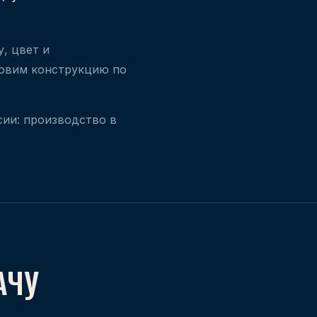
, цвет и
товим конструкцию по
сии: производство в
АЧУ