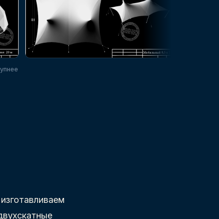
рупнее
 изготавливаем
двухскатные